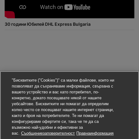
30 години Юбилей DHL Express Bulgaria
"Бисквитките ("Cookies")" са малки файлове, които ни
позволяват да съхраняваме информация, свързана с
вашето устройство и вас като потребител, по-
конкретно, докато посещавате някой от нашите
уебсайтове. Бисквитките ни помагат да определим
колко често се посещават нашите интернет страници,
Условия за доставка
както и броя на потребителите. Те ни помагат да
Информация за поверителност
конфигурираме офертите си, така че те да са
възможно най-удобни и ефективни за
вас.
Съобщениезаповерителност
Правнаинформация
Настройки за съгласие