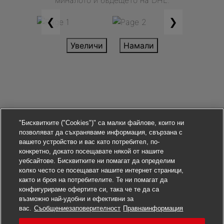
миналото и бъдещето на DHL.
❮
❯
Увеличи
Намали
"Бисквитките ("Cookies")" са малки файлове, които ни
позволяват да съхраняваме информация, свързана с
вашето устройство и вас като потребител, по-
Условия за доставка
конкретно, докато посещавате някой от нашите
Информация за поверителност
уебсайтове. Бисквитките ни помагат да определим
колко често се посещават нашите интернет страници,
както и броя на потребителите. Те ни помагат да
Настройки за съгласие
конфигурираме офертите си, така че те да са
възможно най-удобни и ефективни за
© 2022–2026
DHL Express
. Всички права
вас.
Съобщениезаповерителност
Правнаинформация
запазени.