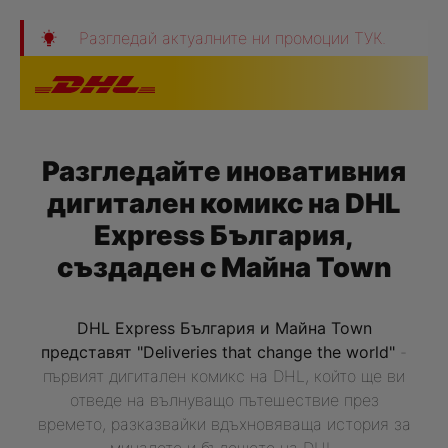
Пропуснете навигацията
Разгледай актуалните ни промоции ТУК.
Разгледайте иновативния
дигитален комикс на DHL
Express България,
създаден с Майна Town
DHL Express България и Майна Town
представят "Deliveries that change the world"
-
първият дигитален комикс на DHL, който ще ви
отведе на вълнуващо пътешествие през
времето, разказвайки вдъхновяваща история за